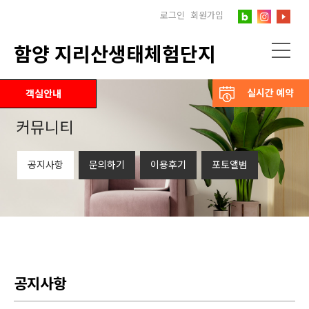
로그인
회원가입
함양 지리산생태체험단지
실시간 예약
객실안내
커뮤니티
공지사항
문의하기
이용후기
포토앨범
공지사항