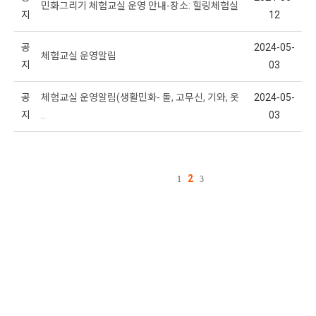
민화그리기 체험교실 운영 안내-장소: 힐링체험실
지
12
공
2024-05-
체험교실 운영알림
지
03
공
체험교실 운영알림(생활민화- 돌, 고무신, 기와, 옷
2024-05-
지
..
03
2
1
3