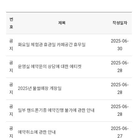
번
제목
작성일자
호
공
2025-06-
화요일 체험관 휴관일 카페공간 휴무일
지
30
공
2025-06-
운영실 예약문의 상담에 대한 에티켓
지
28
공
2025-06-
2025년 물썰매장 개장일
지
28
공
2025-06-
일부 핸드폰기종 예약진행 불가에 관한 안내
지
28
공
2025-06-
예약취소에 관한 안내
지
27