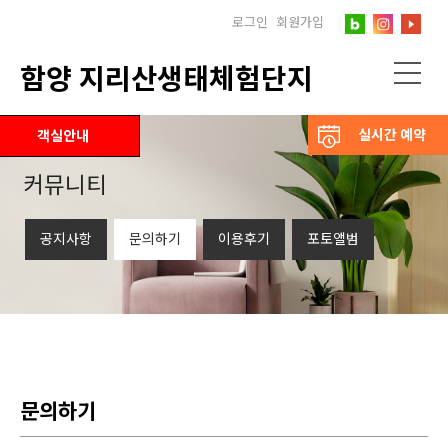
로그인
회원가입
함양 지리산생태체험단지
실시간 예약
객실안내
커뮤니티
공지사항
문의하기
이용후기
포토앨범
문의하기