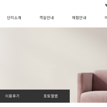
단지소개
객실안내
체험안내
인사말
객실정보
시설안내
주
단지소개
편의시설
오시는 길
물썰매장
이용후기
포토앨범