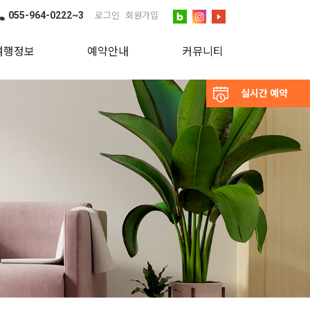
055-964-0222~3
로그인
회원가입
여행정보
예약안내
커뮤니티
실시간 예약
변 관광지
예약안내
공지사항
실시간예약
문의하기
이용후기
포토앨범