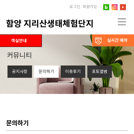
로그인
회원가입
함양 지리산생태체험단지
실시간 예약
객실안내
커뮤니티
공지사항
문의하기
이용후기
포토앨범
문의하기