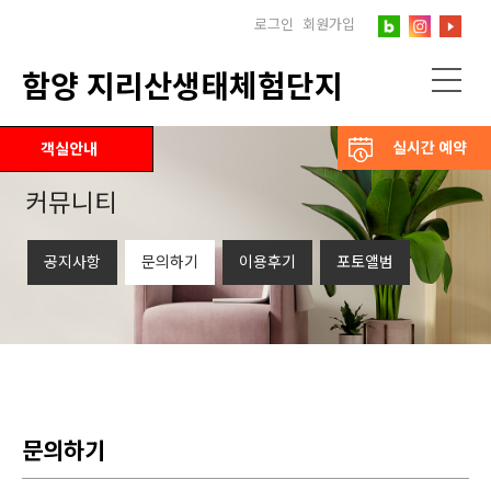
로그인
회원가입
함양 지리산생태체험단지
실시간 예약
객실안내
커뮤니티
공지사항
문의하기
이용후기
포토앨범
문의하기