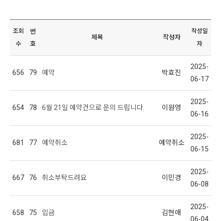
조회
번
작성일
제목
작성자
호
수
자
2025-
656
79
예약
박효진
06-17
2025-
654
78
6월 21일 예약건으로 문의 드립니다.
이원영
06-16
2025-
681
77
예약취소
예약취소
06-15
2025-
667
76
취소부탁드려요
이민경
06-08
2025-
658
75
입금
김현애
06-04