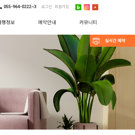
055-964-0222~3
로그인
회원가입
여행정보
예약안내
커뮤니티
실시간 예약
변 관광지
예약안내
공지사항
실시간예약
문의하기
이용후기
포토앨범