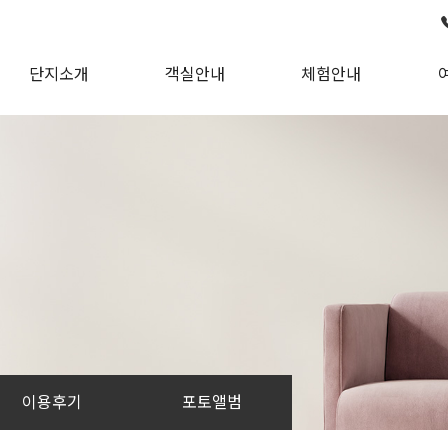
단지소개
객실안내
체험안내
인사말
객실정보
시설안내
주
단지소개
편의시설
오시는 길
물썰매장
이용후기
포토앨범