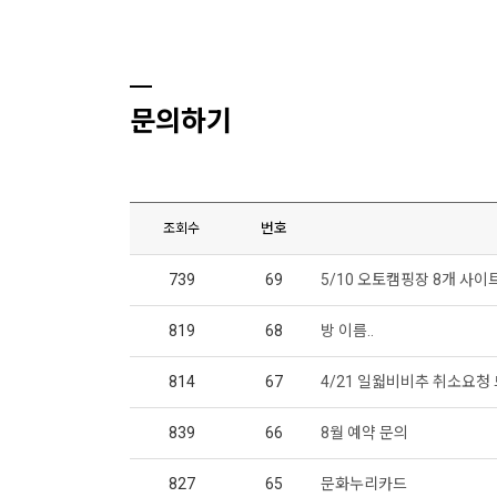
문의하기
번호
조회수
739
69
5/10 오토캠핑장 8개 사이
819
68
방 이름..
814
67
4/21 일웗비비추 취소요청
839
66
8월 예약 문의
827
65
문화누리카드